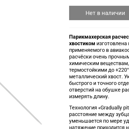
Нет в наличии
Парикмахерская расческ
хвостиком
изготовлена 
применяемого в авиако
расчёски очень прочным
химическим веществам,
термостойкими до +220
металлический хвост. У
быстрого и точного отд
отверстий на обушке рас
измерять длину.
Технология «Gradually p
расстояние между зубца
уменьшается по мере уд
натяжение приходится на