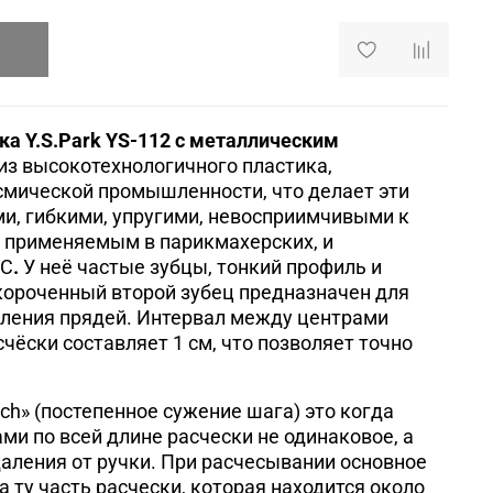
а Y.S.Park YS-112 с металлическим
из высокотехнологичного пластика,
смической промышленности, что делает эти
и, гибкими, упругими, невосприимчивыми к
 применяемым в парикмахерских, и
°С
.
У неё частые зубцы, тонкий профиль и
короченный второй зубец предназначен для
еления прядей. Интервал между центрами
чёски составляет 1 см, что позволяет точно
itch» (постепенное сужение шага) это когда
ми по всей длине расчески не одинаковое, а
аления от ручки. При расчесывании основное
 ту часть расчески, которая находится около