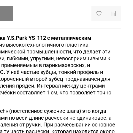
а Y.S.Park YS-112 с металлическим
из высокотехнологичного пластика,
смической промышленности, что делает эти
и, гибкими, упругими, невосприимчивыми к
 применяемым в парикмахерских, и
°С
.
У неё частые зубцы, тонкий профиль и
короченный второй зубец предназначен для
еления прядей. Интервал между центрами
чёски составляет 1 см, что позволяет точно
itch» (постепенное сужение шага) это когда
ми по всей длине расчески не одинаковое, а
аления от ручки. При расчесывании основное
 ту часть расчески, которая находится около