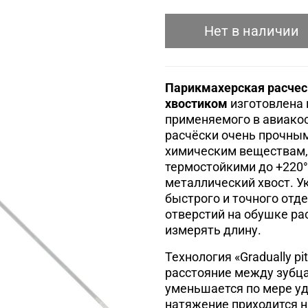
Нет в наличии
Парикмахерская расческ
хвостиком
изготовлена 
применяемого в авиако
расчёски очень прочным
химическим веществам,
термостойкими до +220
металлический хвост. У
быстрого и точного отд
отверстий на обушке рас
измерять длину.
Технология «Gradually p
расстояние между зубца
уменьшается по мере уд
натяжение приходится на