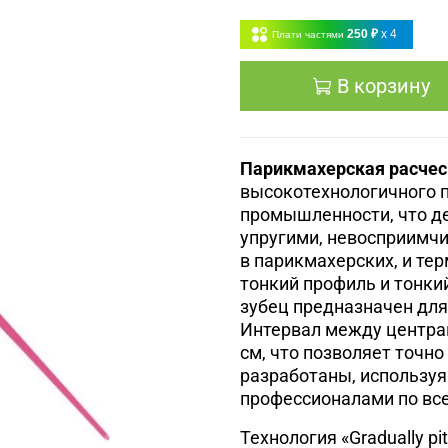
250 ₽
x 4
Плати частями
В корзину
Парикмахерская расческ
высокотехнологичного 
промышленности, что де
упругими, невосприимч
в парикмахерских, и те
тонкий профиль и тонки
зубец предназначен для
Интервал между центрам
см, что позволяет точно
разработаны, используя
профессионалами по вс
Технология «Gradually p