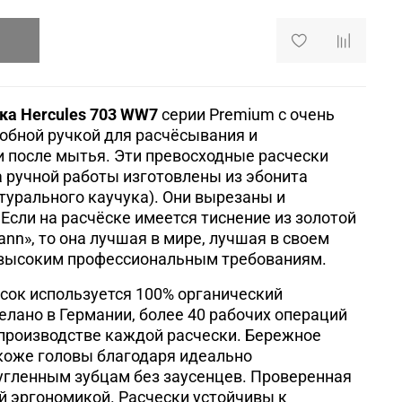
ка Hercules 703 WW7
серии Premium с очень
обной ручкой для расчёсывания и
и после мытья. Эти превосходные расчески
а ручной работы изготовлены из эбонита
турального каучука). Они вырезаны и
Если на расчёске имеется тиснение из золотой
nn», то она лучшая в мире, лучшая в своем
 высоким профессиональным требованиям.
сок используется 100% органический
елано в Германии, более 40 рабочих операций
производстве каждой расчески. Бережное
коже головы благодаря идеально
угленным зубцам без заусенцев. Проверенная
й эргономикой. Расчески устойчивы к