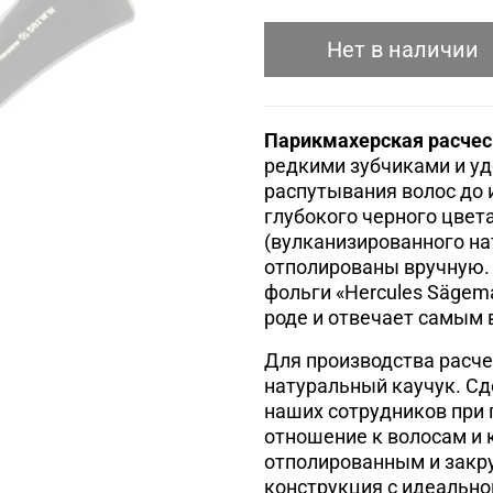
Нет в наличии
Парикмахерская расчес
редкими зубчиками и уд
распутывания волос до 
глубокого черного цвет
(вулканизированного на
отполированы вручную. 
фольги «Hercules Sägema
роде и отвечает самым
Для производства расче
натуральный каучук. Сд
наших сотрудников при 
отношение к волосам и 
отполированным и закр
конструкция с идеально