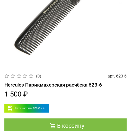
арт.
623-6
(0)
Hercules Парикмахерская расчёска 623-6
1 500 ₽
Плати частями
375 ₽
x 4
В корзину