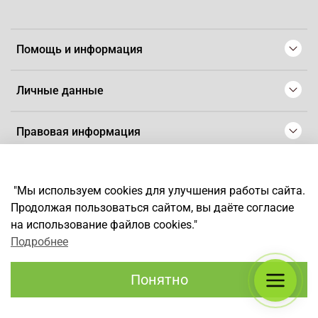
Помощь и информация
Личные данные
Правовая информация
© 2008-2025 Магазин для парикмахеров профессионалов
-
Artaius
"Мы используем cookies для улучшения работы сайта.
*
Любое использование контента без письменного разрешения
Продолжая пользоваться сайтом, вы даёте согласие
запрещено
на использование файлов cookies."
Подробнее
Понятно
Каталог
Поиск
Корзина
Избранное
Профиль