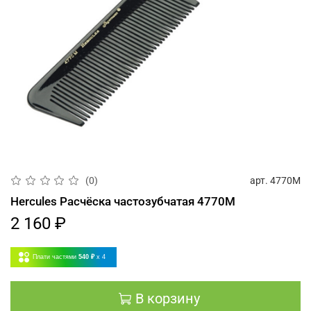
арт.
4770M
(0)
Hercules Расчёска частозубчатая 4770M
2 160 ₽
Плати частями
540 ₽
x 4
В корзину