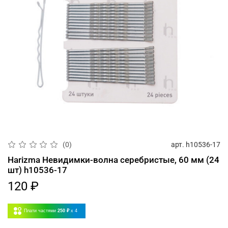
арт.
h10536-17
(0)
Harizma Невидимки-волна серебристые, 60 мм (24
шт) h10536-17
120 ₽
Плати частями
250 ₽
x 4