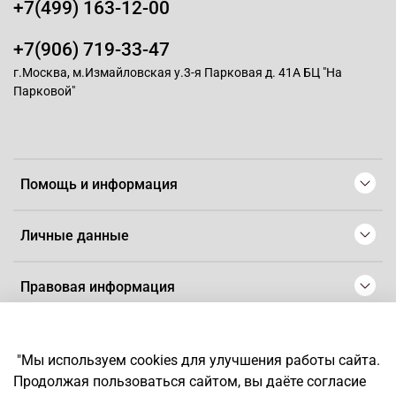
+7(499) 163-12-00
+7(906) 719-33-47
г.Москва, м.Измайловская у.3-я Парковая д. 41А БЦ "На
Парковой"
Помощь и информация
Личные данные
Правовая информация
© 2008-2025 Магазин для парикмахеров профессионалов
-
Artaius
"Мы используем cookies для улучшения работы сайта.
*
Любое использование контента без письменного разрешения
Продолжая пользоваться сайтом, вы даёте согласие