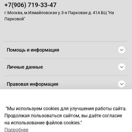
+7(906) 719-33-47
г.Москва, м.Измайловская у.3-я Парковая д. 41А БЦ "На
Парковой"
Помощь и информация
Личные данные
Правовая информация
© 2008-2025 Магазин для парикмахеров профессионалов
-
Artaius
"Мы используем cookies для улучшения работы сайта.
*
Любое использование контента без письменного разрешения
Продолжая пользоваться сайтом, вы даёте согласие
запрещено
на использование файлов cookies."
Подробнее