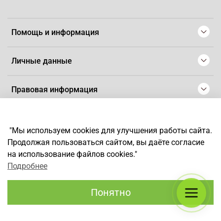
Помощь и информация
Личные данные
Правовая информация
© 2008-2025 Магазин для парикмахеров профессионалов
-
Artaius
"Мы используем cookies для улучшения работы сайта.
*
Любое использование контента без письменного разрешения
Продолжая пользоваться сайтом, вы даёте согласие
запрещено
на использование файлов cookies."
Подробнее
Понятно
Каталог
Поиск
Корзина
Избранное
Профиль