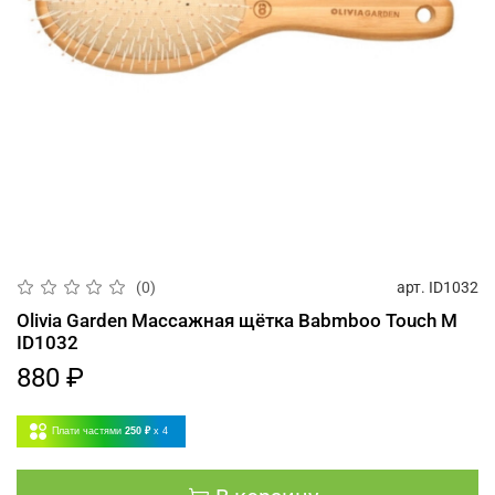
арт.
ID1032
(0)
Olivia Garden Массажная щётка Babmboo Touch M
ID1032
880 ₽
Плати частями
250 ₽
x 4