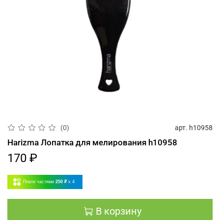
арт.
h10958
(0)
Harizma Лопатка для мелирования h10958
170 ₽
Плати частями
250 ₽
x 4
В корзину