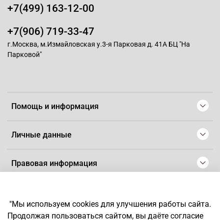
+7(499) 163-12-00
+7(906) 719-33-47
г.Москва, м.Измайловская у.3-я Парковая д. 41А БЦ "На
Парковой"
Помощь и информация
Личные данные
Правовая информация
© 2008-2025 Магазин для парикмахеров профессионалов
-
Artaius
"Мы используем cookies для улучшения работы сайта.
*
Любое использование контента без письменного разрешения
Продолжая пользоваться сайтом, вы даёте согласие