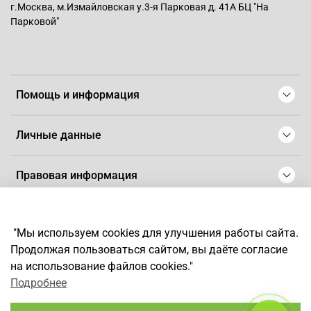
г.Москва, м.Измайловская у.3-я Парковая д. 41А БЦ "На
Парковой"
Помощь и информация
Личные данные
Правовая информация
© 2008-2025 Магазин для парикмахеров профессионалов
-
Artaius
"Мы используем cookies для улучшения работы сайта.
*
Любое использование контента без письменного разрешения
Продолжая пользоваться сайтом, вы даёте согласие
запрещено
на использование файлов cookies."
Подробнее