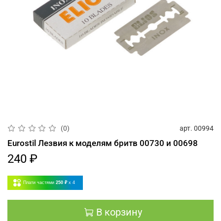
арт.
00994
(0)
Eurostil Лезвия к моделям бритв 00730 и 00698
240 ₽
Плати частями
250 ₽
x 4
В корзину