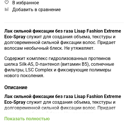
В избранное
Добавить в сравнение
Лак сильной фиксации без газа Lisap Fashion Extreme
Eco-Spray
служит для создания объема, текстуры и
долговременной сильной фиксации волос. Придает
волосам необычный блеск. Не утяжеляет.
Содержит комплекс гидролизованных протеинов
шелка Silk-AS, D-пантенол (витамин B5), солнечные
фильтры, LSC Complex и фиксирующие полимеры
нового поколения.
Описание
Лак сильной фиксации без газа Lisap Fashion Extreme
Eco-Spray
служит для создания объема, текстуры и
долговременной сильной фиксации волос. Придает
волосам необычный блеск. Не утяжеляет.
Показать полностью
Содержит комплекс гидролизованных протеинов
шелка Silk-AS, D-пантенол (витамин B5), солнечные