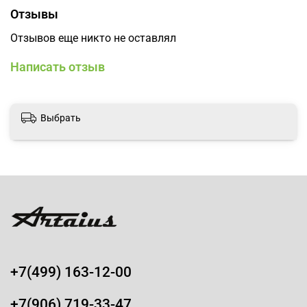
фильтры, LSC Complex и фиксирующие полимеры
Отзывы
нового поколения.
Отзывов еще никто не оставлял
Способ применения:
Написать отзыв
Распылите лак на слегка влажные или сухие волосы и
выполните требуемую укладку.
Произведено в Италии.
Выбрать
+7(499) 163-12-00
+7(906) 719-33-47