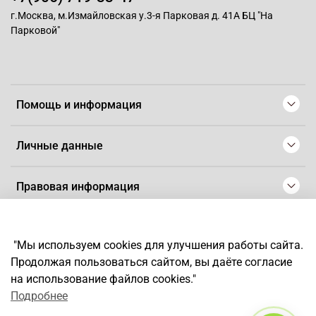
г.Москва, м.Измайловская у.3-я Парковая д. 41А БЦ "На
Парковой"
Помощь и информация
Личные данные
Правовая информация
© 2008-2025 Магазин для парикмахеров профессионалов
-
Artaius
"Мы используем cookies для улучшения работы сайта.
*
Любое использование контента без письменного разрешения
Продолжая пользоваться сайтом, вы даёте согласие
запрещено
на использование файлов cookies."
Подробнее