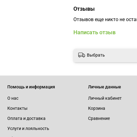
обеспечивает дополните
Отзывы
Способ применения:
Распы
выполнить требуемую укла
Отзывов еще никто не ост
Произведено в Италии.
Написать отзыв
Выбрать
Помощь и информация
Личные данные
О нас
Личный кабинет
Контакты
Корзина
Оплата и доставка
Сравнение
Услуги и лояльность