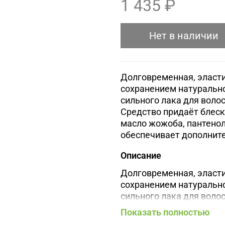
1 435 ₽
Нет в наличии
Долговременная, эласт
сохранением натурально
сильного лака для воло
Средство придаёт блеск
масло жожоба, пантенол
обеспечивает дополните
Описание
Долговременная, эласт
сохранением натурально
сильного лака для воло
Средство придаёт блеск
Показать полностью
масло жожоба, пантенол