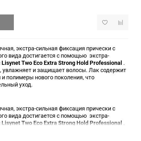
ичнaя,
экстра-сильная
фиксация прически с
го вида достигается с помощью экстра-
с
Lisynet Two Eco Extra Strong Hold Professional
.
, увлажняет и защищает волосы. Лак
содержит
 и полимеры нового поколения, что
льный уход.
ичнaя,
экстра-сильная
фиксация прически с
го вида достигается с помощью экстра-
с
Lisynet Two Eco Extra Strong Hold Professional
.
, увлажняет и защищает волосы. Лак
содержит
 и полимеры нового поколения, что