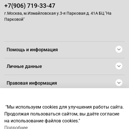
+7(906) 719-33-47
г.Москва, м.Измайловская у.3-я Парковая д. 41А БЦ "На
Парковой"
Помощь и информация
Личные данные
Правовая информация
© 2008-2025 Магазин для парикмахеров профессионалов
-
Artaius
"Мы используем cookies для улучшения работы сайта.
*
Любое использование контента без письменного разрешения
Продолжая пользоваться сайтом, вы даёте согласие
запрещено
на использование файлов cookies."
Подробнее