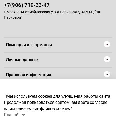
+7(906) 719-33-47
г.Москва, м.Измайловская у.3-я Парковая д. 41А БЦ "На
Парковой"
Помощь и информация
Личные данные
Правовая информация
© 2008-2025 Магазин для парикмахеров профессионалов
-
Artaius
"Мы используем cookies для улучшения работы сайта.
*
Любое использование контента без письменного разрешения
Продолжая пользоваться сайтом, вы даёте согласие
запрещено
на использование файлов cookies."
Подробнее