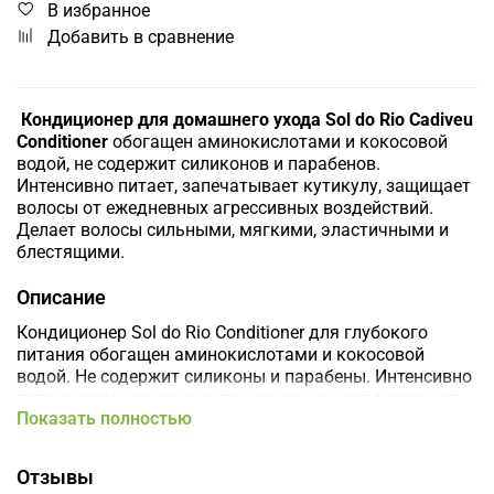
В избранное
Добавить в сравнение
Кондиционер для домашнего ухода Sol do Rio Cadiveu
Conditioner
обогащен аминокислотами и кокосовой
водой, не содержит силиконов и парабенов.
Интенсивно питает, запечатывает кутикулу, защищает
волосы от ежедневных агрессивных воздействий.
Делает волосы сильными, мягкими, эластичными и
блестящими.
Описание
Кондиционер Sol do Rio Conditioner для глубокого
питания обогащен аминокислотами и кокосовой
водой. Не содержит силиконы и парабены. Интенсивно
питает, запечатывает кутикулу, защищает волосы от
Показать полностью
ежедневных агрессивных воздействий. Делает волосы
заметно сильными, мягкими, эластичными и с
глянцевым блеском. Безсульфатная серия Sol Do Rio
Отзывы
обладает Color SAVE эффектом который подойдёт для