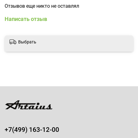
сохранения насыщенных оттенков окрашенных волос.
Отзывов еще никто не оставлял
Способ применения:
после применения Sol do Rio
Написать отзыв
Shampoo нанесите на тщательно промытые влажные
волосы, оставьте на 2 минуты, мягко помассируйте и
смойте.
Выбрать
+7(499) 163-12-00