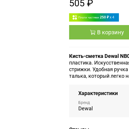
505 ₽
250 ₽
x 4
Плати частями
В корзину
Кисть-сметка Dewal
NB0
пластика. Искусственна
стрижки. Удобная ручка
талька, который легко 
Характеристики
Бренд
Dewal