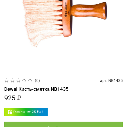
арт.
NB1435
(0)
Dewal Кисть-сметка NB1435
925 ₽
Плати частями
250 ₽
x 4