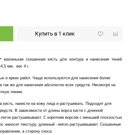
Купить в 1 клик
–
маленькая скошенная кисть для контура и нанесения теней.
-4,5 мм,
вес 4 г.
х и ярких работ. Чаще используются для нанесения более
 а так же для нанесения абсолютно всех средств. Несмотря на
еткую линию.
а кисть, нанести на кожу лица и растушевать. Подходит для
редств. В зависимости от длины ворса кисти с длинной
и легче растушевывают. С коротким ворсом с меньшей плоскостью
орс наносит текстуру, длинный - мягко растушевывает. Скошенные
правлении, в сторону скоса.