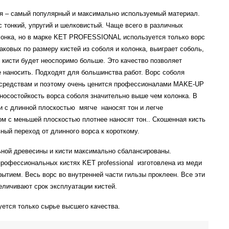
ля – самый популярный и максимально используемый материал.
 тонкий, упругий и шелковистый. Чаще всего в различных
лонка, но в марке KET PROFESSIONAL используется только ворс
аковых по размеру кистей из соболя и колонка, выиграет соболь,
ь кисти будет неоспоримо больше. Это качество позволяет
е наносить. Подходят для большинства работ. Ворс соболя
 средствам и поэтому очень ценится профессионалами
MAKE
-
UP
зносостойкость ворса соболя значительно выше чем колонка. В
и с длинной плоскостью
мягче
наносят тон и легче
м с меньшей плоскостью плотнее наносят тон.. Скошенная кисть
ный переход от длинного ворса к короткому.
ьной древесины и кисти максимально сбалансированы.
 профессиональных кистях
KET
professional
изготовлена из меди
ытием. Весь ворс во внутренней части гильзы проклеен. Все эти
еличивают срок эксплуатации кистей.
уется только сырье высшего качества.