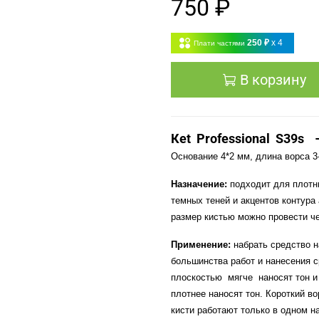
750 ₽
250 ₽
x 4
Плати частями
В корзину
К
et
Professional
S
39
s
Основание 4*2 мм, длина ворса 3
Назначение:
подходит для плотны
темных теней и акцентов контура
размер кистью можно провести ч
Применение:
набрать средство н
большинства работ и нанесения с
плоскостью
мягче
наносят тон 
плотнее наносят тон. Короткий в
кисти работают только в одном на