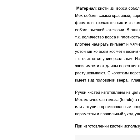
Материал
: кисти из ворса собо
Мех соболя самый красивый, ворс
фирмах встречаются кисти из ко
соболя высшей категории. В один
т.к. количество ворса и плотност
плотнее набирать пигмент и мягч
устойчив ко всем косметическим
т.к. считается универсальным. И
зависимости от длины ворса кист
растушевывают. С коротким ворсо
имеет вид половинки веера,
плав
Ручки кистей изготовлены из цел
Металлическая гильза (
ferrule
) в
или латуни с хромированным покр
параметры и правильный уход ув
При изготовлении кистей использ