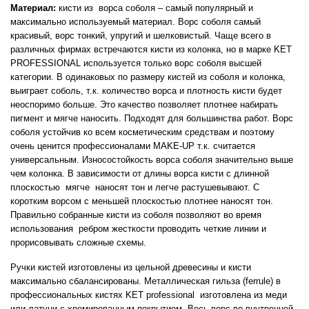
Материал:
кисти из ворса соболя – самый популярный и
максимально используемый материал. Ворс соболя самый
красивый, ворс тонкий, упругий и шелковистый. Чаще всего в
различных фирмах встречаются кисти из колонка, но в марке KET
PROFESSIONAL используется только ворс соболя высшей
категории. В одинаковых по размеру кистей из соболя и колонка,
выиграет соболь, т.к. количество ворса и плотность кисти будет
неоспоримо больше. Это качество позволяет плотнее набирать
пигмент и мягче наносить. Подходят для большинства работ. Ворс
соболя устойчив ко всем косметическим средствам и поэтому
очень ценится профессионалами
MAKE
-
UP
т.к. считается
универсальным. Износостойкость ворса соболя значительно выше
чем колонка. В зависимости от длины ворса кисти с длинной
плоскостью
мягче
наносят тон и легче растушевывают. С
коротким ворсом с меньшей плоскостью плотнее наносят тон.
Правильно собранные кисти из соболя позволяют во время
использования
ребром жесткости проводить четкие линии и
прорисовывать сложные схемы.
Ручки кистей изготовлены из цельной древесины и кисти
максимально сбалансированы. Металлическая гильза (
ferrule
) в
профессиональных кистях
KET
professional
изготовлена из меди
или латуни с хромированным покрытием. Весь ворс во внутренней