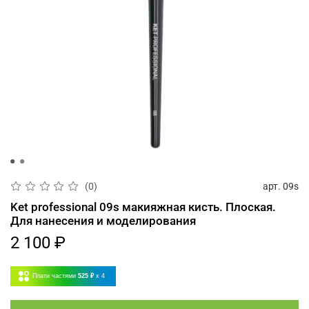
арт.
09s
(0)
Ket professional 09s макияжная кисть. Плоская.
Для нанесения и моделирования
2 100 ₽
Плати частями
525 ₽
x 4