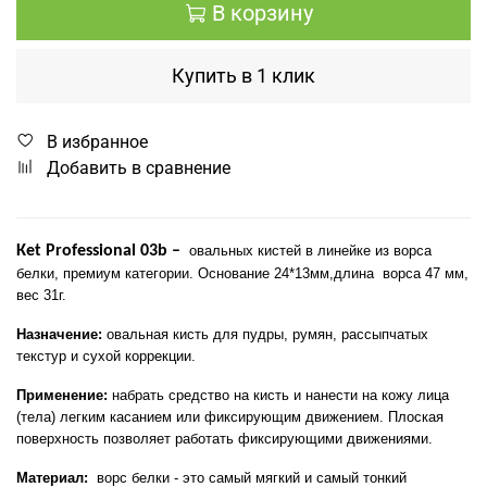
В корзину
Купить в 1 клик
В избранное
Добавить в сравнение
К
et
Professional
03
b
–
овальных кистей в линейке из ворса
белки, премиум категории. Основание 24*13мм,длина
ворса 47 мм,
вес 31г.
Назначение:
овальная кисть для пудры, румян, рассыпчатых
текстур и сухой коррекции.
Применение:
набрать средство на кисть и нанести на кожу лица
(тела) легким касанием или фиксирующим движением. Плоская
поверхность позволяет работать фиксирующими движениями.
Материал:
ворс белки - это самый мягкий и самый тонкий