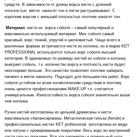
средств. В зависимости от длины ворса кисти с длинной
плоскостью
мягче
наносят тон и легче растушевывают. С
коротким ворсом с меньшей плоскостью плотнее наносят тон.
Материал
: кисти из ворса соболя – самый популярный и
максимально используемый материал. Мех соболя самый
красивый, ворс тонкий, упругий и шелковистый. Чаще всего в
различных фирмах встречаются кисти из колонка, но в марке KET
PROFESSIONAL используется только ворс соболя высшей
категории. В одинаковых по размеру кистей из соболя и колонка,
выиграет соболь, т.к. количество ворса и плотность кисти будет
неоспоримо больше. Это качество позволяет плотнее набирать
пигмент и мягче наносить. Подходят для большинства работ. Ворс
соболя устойчив ко всем косметическим средствам и поэтому
очень ценится профессионалами
MAKE
-
UP
т.к. считается
универсальным. Износостойкость ворса соболя значительно выше
чем колонка.
Ручки кистей изготовлены из цельной древесины и кисти
максимально сбалансированы. Металлическая гильза (
ferrule
) в
профессиональных кистях
KET
professional
изготовлена из меди
или латуни с хромированным покрытием. Весь ворс во внутренней
части гильзы проклеен. Все эти параметры и правильный уход