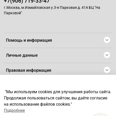
+7(906) 719-33-47
г.Москва, м.Измайловская у.3-я Парковая д. 41А БЦ "На
Парковой"
Помощь и информация
Личные данные
Правовая информация
© 2008-2025 Магазин для парикмахеров профессионалов
-
Artaius
"Мы используем cookies для улучшения работы сайта.
*
Любое использование контента без письменного разрешения
Продолжая пользоваться сайтом, вы даёте согласие
запрещено
на использование файлов cookies."
Подробнее