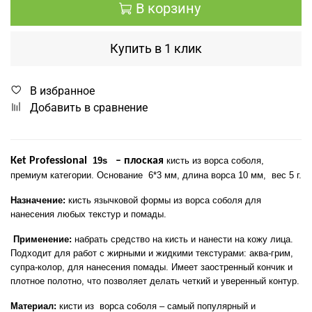
В корзину
Купить в 1 клик
В избранное
Добавить в сравнение
К
et
Professional
19
s
– плоская
кисть из ворса соболя,
премиум категории. Основание
6*3 мм, длина ворса 10 мм,
вес 5 г.
Назначение:
кисть язычковой формы из ворса соболя для
нанесения любых текстур и помады.
Применение:
набрать средство на кисть и нанести на кожу лица.
Подходит для работ с жирными и жидкими текстурами: аква-грим,
супра-колор, для нанесения помады. Имеет заостренный кончик и
плотное полотно, что позволяет делать четкий и уверенный контур.
Материал:
кисти из ворса соболя – самый популярный и