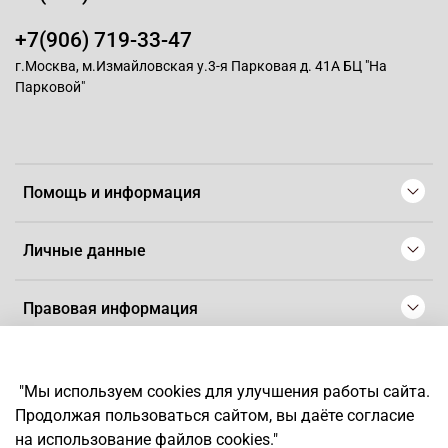
+7(906) 719-33-47
г.Москва, м.Измайловская у.3-я Парковая д. 41А БЦ "На
Парковой"
Помощь и информация
Личные данные
Правовая информация
© 2008-2025 Магазин для парикмахеров профессионалов
-
Artaius
"Мы используем cookies для улучшения работы сайта.
*
Любое использование контента без письменного разрешения
Продолжая пользоваться сайтом, вы даёте согласие
запрещено
на использование файлов cookies."