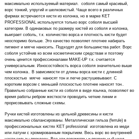
максимально используемый материал.
соболя самый красивый,
ворс тонкий, упругий и шелковистый. Чаще всего в различных
фирмах встречаются кисти из колонка, но в марке KET
PROFESSIONAL используется только ворс соболя высшей
категории. В одинаковых по размеру кистей из соболя и колонка,
выиграет соболь, т.к. количество ворса и плотность кисти будет
неоспоримо больше. Это качество позволяет плотнее набирать
пигмент и мягче наносить. Подходят для большинства работ. Ворс
соболя устойчив ко всем косметическим средствам и поэтому
очень ценится профессионалами
MAKE
-
UP
т.к. считается
универсальным. Износостойкость ворса соболя значительно выше
чем колонка.. В зависимости от длины ворса кисти с длинной
плоскостью
мягче
наносят тон и легче растушевывают. С
коротким ворсом с меньшей плоскостью плотнее наносят тон..
Правильно собранные кисти из соболя в виде язычка, позволяют во
время работы ребром жесткости проводить четкие линии и
прорисовывать сложные схемы.
Ручки кистей изготовлены из цельной древесины и кисти
максимально сбалансированы. Металлическая гильза (
ferrule
) в
профессиональных кистях
KET
professional
изготовлена из меди
или латуни с хромированным покрытием. Весь ворс во внутренней
части гильзы проклеен. Все эти параметры и правильный уход