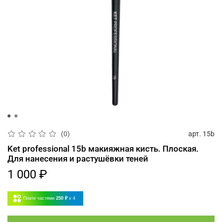
арт.
15b
(0)
Ket professional 15b макияжная кисть. Плоская.
Для нанесения и растушёвки теней
1 000 ₽
Плати частями
250 ₽
x 4