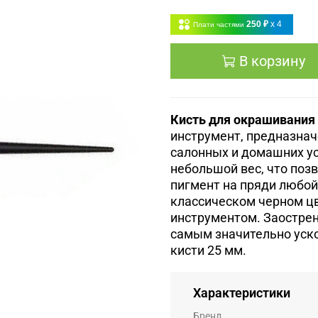
250 ₽
x 4
Плати частями
В корзину
Кисть для окрашивания
инструмент, предназна
салонных и домашних ус
небольшой вес, что поз
пигмент на пряди любой
классическом черном цв
инструментом. Заострен
самым значительно уско
кисти 25 мм.
Характеристики
Бренд