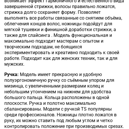
возникает эффект гармоничного и естественного вида
завершенной стрижки, волосы правильно ложатся,
стрижка долго сохраняет форму.
Позволяет
выполнять все работы связанные со снятием объёма,
облегчения концов волос, ножницы подойдут для
мягкой тушевки и финишной доработки стрижки, а
также для слайсинга . Модель функциональная и
максимально подходит мастерам с опытом и
творческим подходам, не боящихся
экспериментировать и креативно подходить к своей
работе.
Подходит как для женских техник, так и для
мужских.
Ручка:
Модель имеет прекрасную и удобную
полуэргономичную ручку со съёмным упором для
мизинца, с увеличенными размерами колец и
небольшим утончением на нижнем для удобства
большого пальца. Кольца расположены в одной
плоскости. Ручка и полотно максимально
сбалансированы. Модели с ручкой TS популярны
среди профессионалов. Ножницы плотно ложатся в
руку, их можно ставить под любым углом и четко
контролировать положение при производимых срезах.