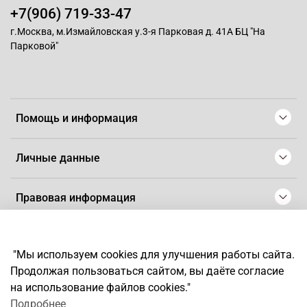
волос и защищают их от негативного влияния
+7(906) 719-33-47
факторов внешней среды.
Произведено в Польше.
г.Москва, м.Измайловская у.3-я Парковая д. 41А БЦ "На
Парковой"
Помощь и информация
Личные данные
Правовая информация
© 2008-2025 Магазин для парикмахеров профессионалов
-
Artaius
"Мы используем cookies для улучшения работы сайта.
*
Любое использование контента без письменного разрешения
Продолжая пользоваться сайтом, вы даёте согласие
запрещено
на использование файлов cookies."
Подробнее