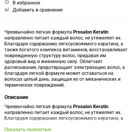
В избранное
Добавить в сравнение
Чрезвычайно легкая формула
Prosalon Keratin
направленно питает каждый волос, не утяжеляет их.
Благодаря содержанию легкоусвояемого кератина, а
также богатого компекса витаминов, восстанавливает
поврежденную структуру волос, придавая им
здоровый вид и жизненную силу. Облегчает
расчесывание, предотвращает электризацию волос, а
благодаря легкой формуле может оставаться на
волосах целый день, защищая их от механических и
термических повреждений.
Описание
Чрезвычайно легкая формула
Prosalon Keratin
направленно питает каждый волос, не утяжеляет их.
Благодаря содержанию легкоусвояемого кератина, а
также богатого компекса витаминов, восстанавливает
Показать полностью
поврежденную структуру волос, придавая им