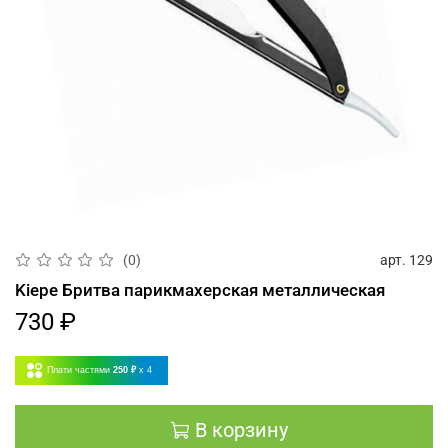
арт.
129
(0)
Kiepe Бритва парикмахерская металлическая
730 ₽
Плати частями
250 ₽
x 4
В корзину