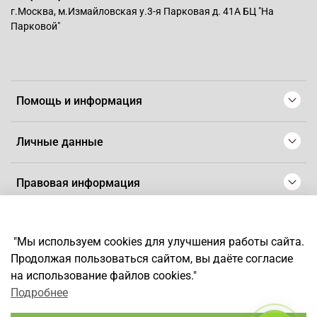
г.Москва, м.Измайловская у.3-я Парковая д. 41А БЦ "На
Парковой"
Помощь и информация
Личные данные
Правовая информация
© 2008-2025 Магазин для парикмахеров профессионалов
-
Artaius
"Мы используем cookies для улучшения работы сайта.
*
Любое использование контента без письменного разрешения
Продолжая пользоваться сайтом, вы даёте согласие
запрещено
на использование файлов cookies."
Подробнее