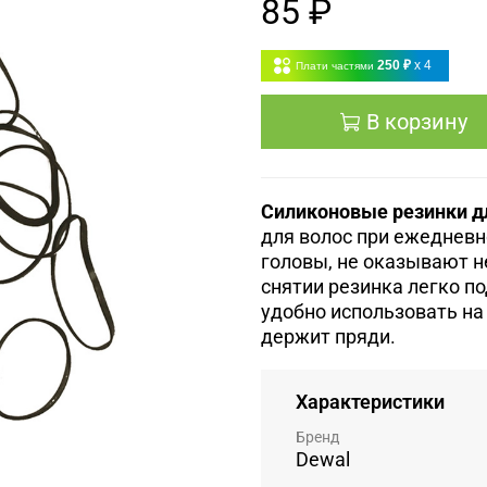
85 ₽
250 ₽
x 4
Плати частями
В корзину
Силиконовые резинки д
для волос при ежедневн
головы, не оказывают н
снятии резинка легко по
удобно использовать на
держит пряди.
Характеристики
Бренд
Dewal