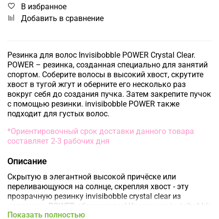
В избранное
Добавить в сравнение
Резинка для волос Invisibobble POWER Crystal Clear.
POWER – резинка, созданная специально для занятий
спортом. Соберите волосы в высокий хвост, скрутите
хвост в тугой жгут и оберните его несколько раз
вокруг себя до создания пучка. Затем закрепите пучок
с помощью резинки. invisibobble POWER также
подходит для густых волос.
*Ориентировочный срок доставки данного товара
составляет 2-3 рабочих дня
Описание
Скрытую в элегантной высокой причёске или
переливающуюся на солнце, скрепляя хвост - эту
прозрачную резинку invisibobble crystal clear из
коллекции POWER обожают все! Коллекция invisibobble
Показать полностью
POWER создана для всех, кто ведет активный образ