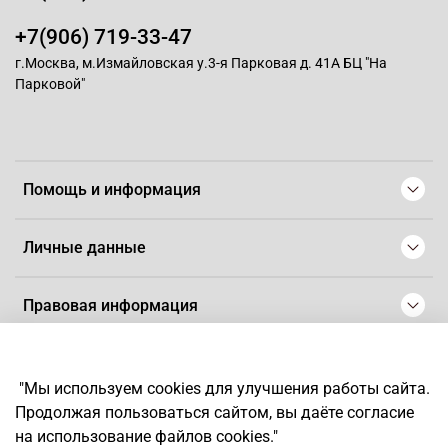
+7(906) 719-33-47
г.Москва, м.Измайловская у.3-я Парковая д. 41А БЦ "На
Парковой"
Помощь и информация
Личные данные
Правовая информация
© 2008-2025 Магазин для парикмахеров профессионалов
-
Artaius
"Мы используем cookies для улучшения работы сайта.
*
Любое использование контента без письменного разрешения
Продолжая пользоваться сайтом, вы даёте согласие
запрещено
на использование файлов cookies."