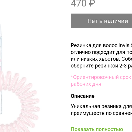
470 ₽
Нет в наличии
Резинка для волос Invisib
отлично подходит для п
или низких хвостов. Соб
оберните резинкой 2-3 р
*Ориентировочный срок 
рабочих дня
Описание
Уникальная резинка для 
преимуществ по сравне
- Не имеет швов, котор
Показать полностью
- Не оставляет заломов