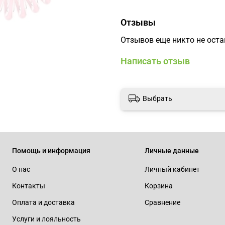
"телефонного шнура";
- Не перетягивает волос
Отзывы
головных болей;
Отзывов еще никто не ост
- Бережет волосы, не ло
- Подходит для любого т
Написать отзыв
и т.д.;
- Может также носиться
Вес: 12 г
Выбрать
Размер: 35×35×37 мм
Помощь и информация
Личные данные
О нас
Личный кабинет
Контакты
Корзина
Оплата и доставка
Сравнение
Услуги и лояльность