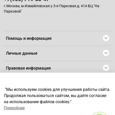
г.Москва, м.Измайловская у.3-я Парковая д. 41А БЦ "На
Парковой"
Помощь и информация
Личные данные
Правовая информация
© 2008-2025 Магазин для парикмахеров профессионалов
-
Artaius
"Мы используем cookies для улучшения работы сайта.
*
Любое использование контента без письменного разрешения
Продолжая пользоваться сайтом, вы даёте согласие
запрещено
на использование файлов cookies."
Подробнее