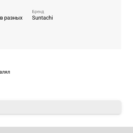
Бренд
 в разных
Suntachi
авлял