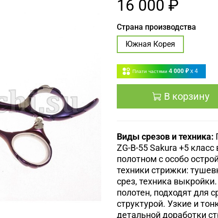
16 000 ₽
Страна производства
Южная Корея
4 000 ₽
x 4
Плати частями
В корзину
Виды срезов и техника:
ZG-B-55 Sakura +5 класс
полотном с особо остро
техники стрижки: тушевк
срез, техника выкройки
полотен, подходят для с
структурой.
Узкие и тон
детальной доработки ст