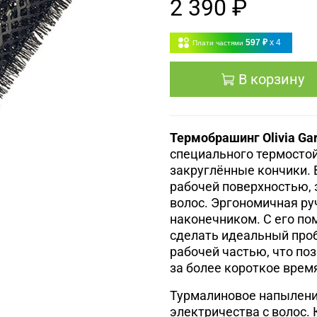
2 390 ₽
597 ₽
x 4
Плати частями
В корзину
Термобрашинг Olivia Gar
специального термостой
закруглённые кончики. 
рабочей поверхностью, 
волос. Эргономичная р
наконечником. С его п
сделать идеальный проб
рабочей частью, что по
за более короткое врем
Турмалиновое напылени
электричества с волос.