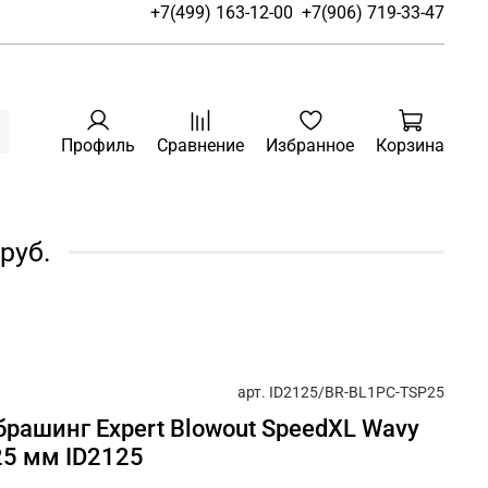
+7(499) 163-12-00
+7(906) 719-33-47
Профиль
Сравнение
Избранное
Корзина
руб.
арт.
ID2125/BR-BL1PC-TSP25
обрашинг Expert Blowout SpeedXL Wavy
 25 мм ID2125