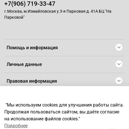
+7(906) 719-33-47
г.Москва, м.Измайловская у.3-я Парковая д. 41А БЦ "На
Парковой"
Помощь и информация
Личные данные
Правовая информация
© 2008-2025 Магазин для парикмахеров профессионалов
-
Artaius
"Мы используем cookies для улучшения работы сайта.
*
Любое использование контента без письменного разрешения
Продолжая пользоваться сайтом, вы даёте согласие
запрещено
на использование файлов cookies."
Подробнее