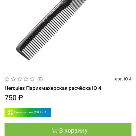
арт.
IO 4
(0)
Hercules Парикмахерская расчёска IO 4
750 ₽
Плати частями
250 ₽
x 4
В корзину