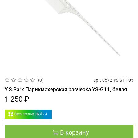
арт.
0572-YS G11-05
(0)
Y.S.Park Парикмахерская расческа YS-G11, белая
1 250 ₽
Плати частями
312 ₽
x 4
В корзину