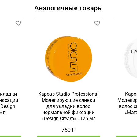
Аналогичные товары
Не
укладки
Kapous Studio Professional
Kapou
иксации
Моделирующие сливки
Моделир
 Design
для укладки волос
волос 
 мл
нормальной фиксации
«Matt
«Design Cream» , 125 мл
750 ₽