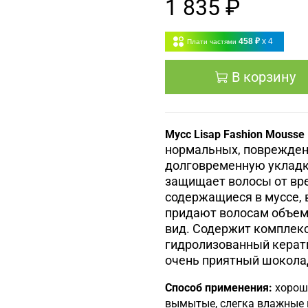
1 835 ₽
458 ₽
x 4
Плати частями
В корзину
Мусс Lisap Fashion Mousse 
нормальных, поврежденн
долговременную укладку
защищает волосы от вр
содержащиеся в муссе, 
придают волосам объем,
вид. Содержит комплекс
гидролизованный керати
очень приятный шокола
Способ применения:
хорош
вымытые, слегка влажные 