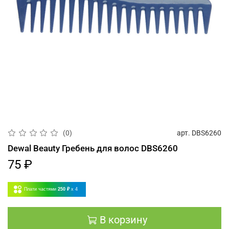
арт.
DBS6260
(0)
Dewal Beauty Гребень для волос DBS6260
75 ₽
Плати частями
250 ₽
x 4
В корзину